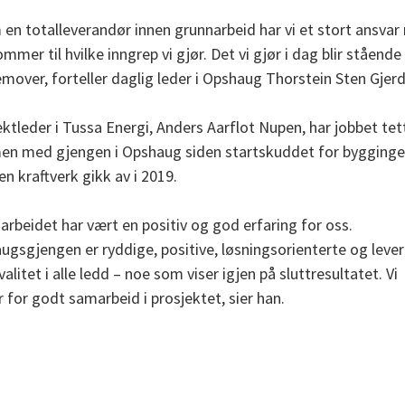
en totalleverandør innen grunnarbeid har vi et stort ansvar 
mmer til hvilke inngrep vi gjør. Det vi gjør i dag blir stående 
emover, forteller daglig leder i Opshaug Thorstein Sten Gjerd
ktleder i Tussa Energi, Anders Aarflot Nupen, har jobbet tet
n med gjengen i Opshaug siden startskuddet for bygginge
n kraftverk gikk av i 2019.
arbeidet har vært en positiv og god erfaring for oss.
ugsgjengen er ryddige, positive, løsningsorienterte og lever
alitet i alle ledd – noe som viser igjen på sluttresultatet. Vi
 for godt samarbeid i prosjektet, sier han.