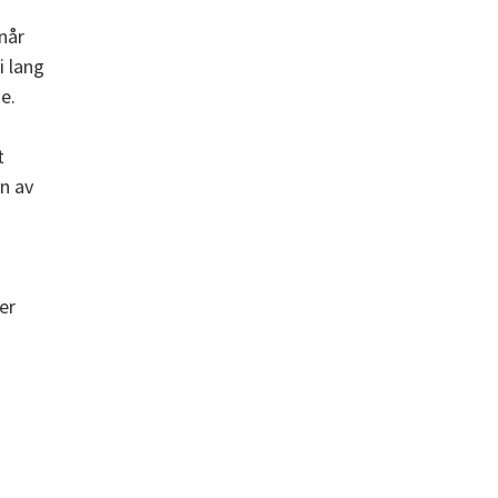
når
i lang
e.
t
n av
er