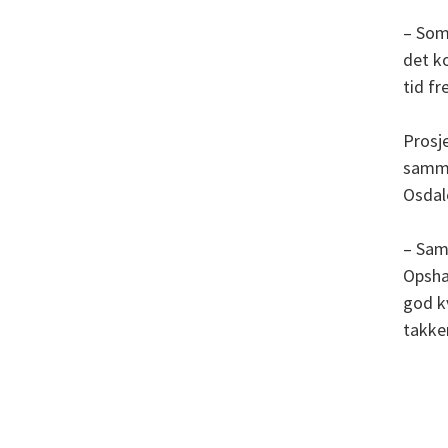
– Som 
det ko
tid fr
Prosje
samme
Osdale
– Sam
Opsha
god kv
takker