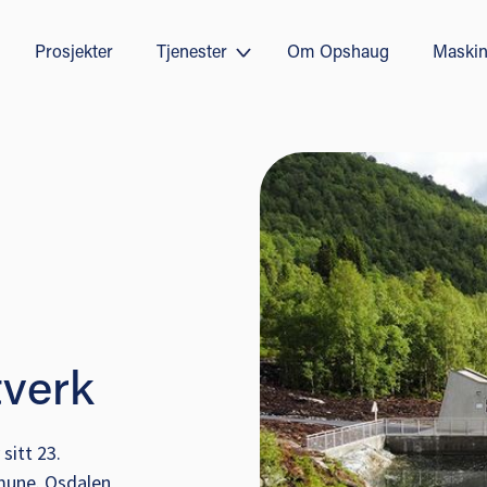
Prosjekter
Tjenester
Om Opshaug
Maskin
tverk
sitt 23.
mune. Osdalen