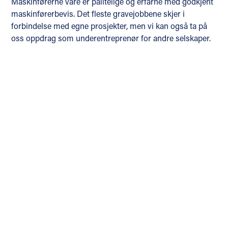
Maskinførerne våre er pålitelige og erfarne med godkjent
maskinførerbevis. Det fleste gravejobbene skjer i
forbindelse med egne prosjekter, men vi kan også ta på
oss oppdrag som underentreprenør for andre selskaper.
Trenger du hjelp med
graving
?
Få et uforpliktende tilbud